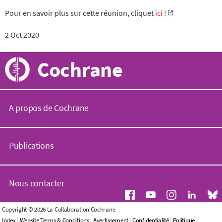
Pour en savoir plus sur cette réunion, cliquet
ici !
2 Oct 2020
Cochrane
A propos de Cochrane
C
o
Publications
c
h
r
B
a
i
Nous contacter
n
b
e
l
.
i
D
Copyright © 2026 La Collaboration Cochrane
o
o
e
Index
|
Website Terms & Conditions
|
Avertissement
|
Confidentialité
|
Politique