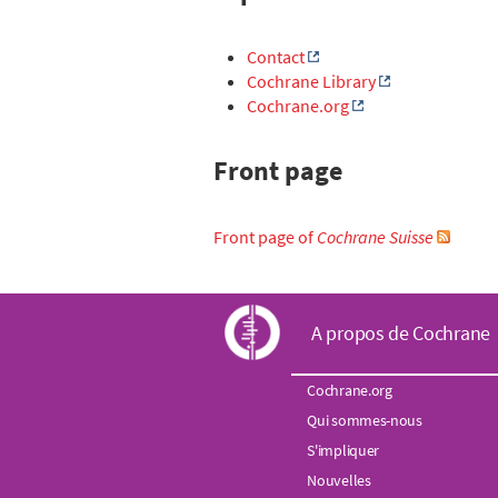
Contact
Cochrane Library
Cochrane.org
Front page
Front page of
Cochrane Suisse
C
A propos de Cochrane
o
Cochrane.org
Qui sommes-nous
c
S'impliquer
Nouvelles