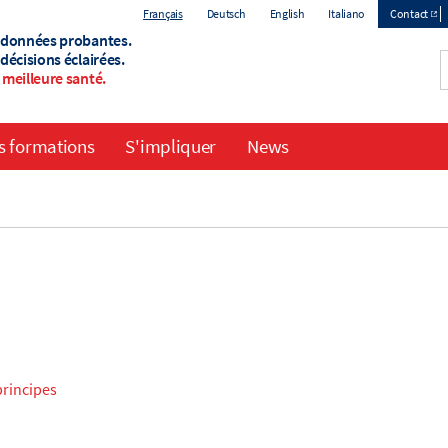
Français
Deutsch
English
Italiano
Contact
 données probantes.
Top
décisions éclairées.
meilleure santé.
menu
s formations
S'impliquer
News
principes