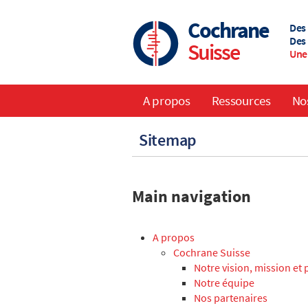
Skip
to
Cochrane
Des
main
Des 
Suisse
content
Une 
A propos
Ressources
No
Main
Sitemap
navigation
Main navigation
A propos
Cochrane Suisse
Notre vision, mission et 
Notre équipe
Nos partenaires